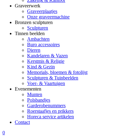
Zakelijk & Kantoor
Graveerwerk
Graveerplaatjes
Onze graveermachine
Bronzen sculpturen
Sculpturen
Tinnen beelden
Ambachten
Buro accessoires
Dieren
Kandelaren & Vazen
Kerstmis & Religie
Kind & Gezin
Memorials, bloemen & fotolijst
Sculpturen & Tuinbeelden
Voer- & Vaartuigen
Evenementen
Munten
Polsbandjes
Garderobenummers
Roerstaafjes en prikkers
Horeca service artikelen
Contact
0