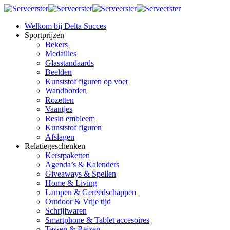
Welkom bij Delta Succes
Sportprijzen
Bekers
Medailles
Glasstandaards
Beelden
Kunststof figuren op voet
Wandborden
Rozetten
Vaantjes
Resin embleem
Kunststof figuren
Afslagen
Relatiegeschenken
Kerstpaketten
Agenda’s & Kalenders
Giveaways & Spellen
Home & Living
Lampen & Gereedschappen
Outdoor & Vrije tijd
Schrijfwaren
Smartphone & Tablet accesoires
Tassen & Reizen