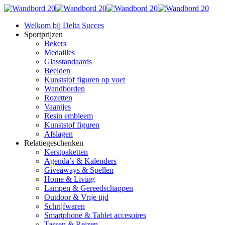
Welkom bij Delta Succes
Sportprijzen
Bekers
Medailles
Glasstandaards
Beelden
Kunststof figuren op voet
Wandborden
Rozetten
Vaantjes
Resin embleem
Kunststof figuren
Afslagen
Relatiegeschenken
Kerstpaketten
Agenda’s & Kalenders
Giveaways & Spellen
Home & Living
Lampen & Gereedschappen
Outdoor & Vrije tijd
Schrijfwaren
Smartphone & Tablet accesoires
Tassen & Reizen