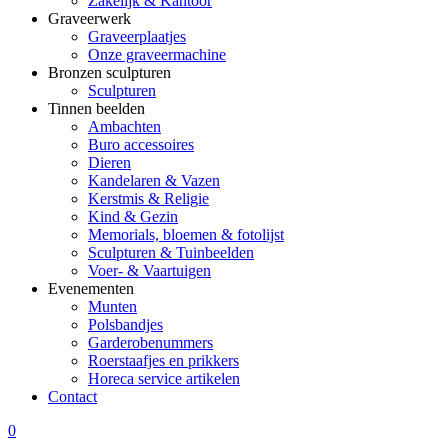
Zakelijk & Kantoor
Graveerwerk
Graveerplaatjes
Onze graveermachine
Bronzen sculpturen
Sculpturen
Tinnen beelden
Ambachten
Buro accessoires
Dieren
Kandelaren & Vazen
Kerstmis & Religie
Kind & Gezin
Memorials, bloemen & fotolijst
Sculpturen & Tuinbeelden
Voer- & Vaartuigen
Evenementen
Munten
Polsbandjes
Garderobenummers
Roerstaafjes en prikkers
Horeca service artikelen
Contact
0