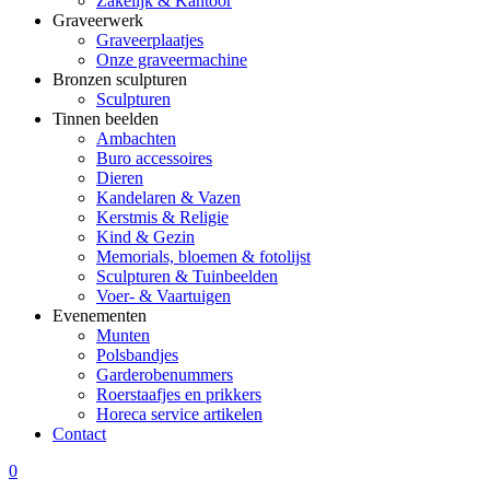
Zakelijk & Kantoor
Graveerwerk
Graveerplaatjes
Onze graveermachine
Bronzen sculpturen
Sculpturen
Tinnen beelden
Ambachten
Buro accessoires
Dieren
Kandelaren & Vazen
Kerstmis & Religie
Kind & Gezin
Memorials, bloemen & fotolijst
Sculpturen & Tuinbeelden
Voer- & Vaartuigen
Evenementen
Munten
Polsbandjes
Garderobenummers
Roerstaafjes en prikkers
Horeca service artikelen
Contact
0