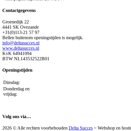
Contactgegevens
Groenedijk 22
4441 SK Ovezande
+31(0)113-21 57 97
Bellen buitenom openingstijden is mogelijk.
info@deltasucces.nl
www.deltasucces.nl
KvK 64941094
BTW NL143532522B01
Openingstijden
Dinsdag:
Donderdag en
vrijdag:
Volg ons via…
2026 © Alle rechten voorbehouden
Delta Succes
~ Webshop en host