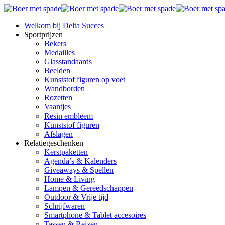
Welkom bij Delta Succes
Sportprijzen
Bekers
Medailles
Glasstandaards
Beelden
Kunststof figuren op voet
Wandborden
Rozetten
Vaantjes
Resin embleem
Kunststof figuren
Afslagen
Relatiegeschenken
Kerstpaketten
Agenda’s & Kalenders
Giveaways & Spellen
Home & Living
Lampen & Gereedschappen
Outdoor & Vrije tijd
Schrijfwaren
Smartphone & Tablet accesoires
Tassen & Reizen